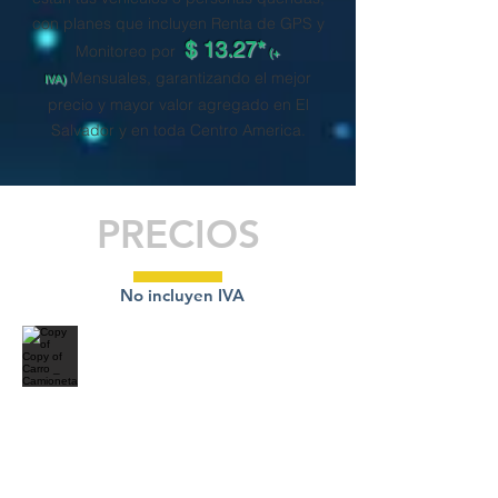
con planes que incluyen Renta de GPS y
$ 13.27
*
Monitoreo por
(+
Mensuales, garantizando el mejor
IVA)
precio y mayor valor agregado en El
Salvador y en toda Centro America.
PRECIOS
No incluyen IVA